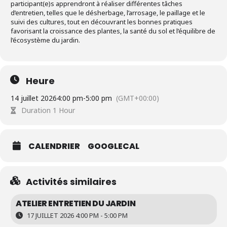
participant(e)s apprendront à réaliser différentes tâches
d’entretien, telles que le désherbage, l’arrosage, le paillage et le
suivi des cultures, tout en découvrant les bonnes pratiques
favorisant la croissance des plantes, la santé du sol et l’équilibre de
l’écosystème du jardin.
Heure
14 juillet 2026
4:00 pm
-
5:00 pm
(GMT+00:00)
Duration 1 Hour
CALENDRIER
GOOGLECAL
Activités similaires
ATELIER ENTRETIEN DU JARDIN
17 JUILLET 2026 4:00 PM - 5:00 PM