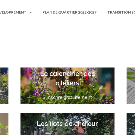
eilleure connaissance des pratiques agricoles en milieu urbai
encourager la participation citoyenne et verdir nos espaces
ÉVELOPPEMENT
PLAN DE QUARTIER 2022-2027
TRANSITION S
collectifs.
Le calendrier des
ateliers
S’inscrire gratuitement
Les îlots de chaleur