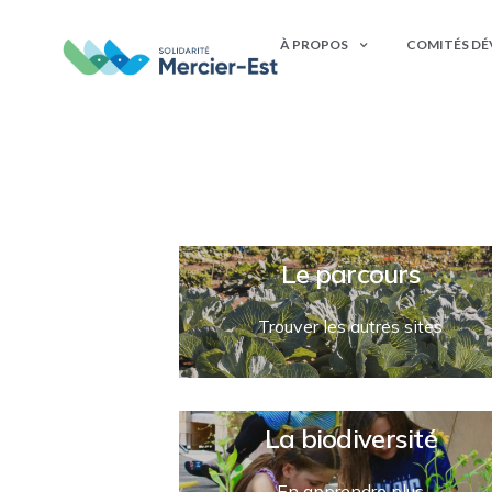
m
À PROPOS
COMITÉS D
Le parcours
Trouver les autres sites
La biodiversité
En apprendre plus